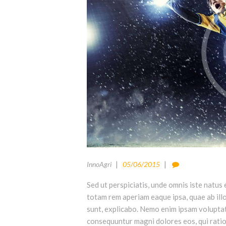
InnoAgri
05/06/2015
Sed ut perspiciatis, unde omnis iste natu
totam rem aperiam eaque ipsa, quae ab illo
sunt, explicabo. Nemo enim ipsam voluptate
consequuntur magni dolores eos, qui rati