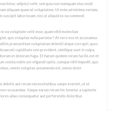
onsectetur, adipisci velit, sed quia non numquam eius modi
gnam aliquam quaerat voluptatem. Ut enim ad minima veniam,
 suscipit laboriosam, nisi ut aliquid ex ea commodi
 in ea voluptate velit esse, quam nihil molestiae
giat, quo voluptas nulla pariatur? At vero eos et accusamus
nditiis praesentium voluptatum deleniti atque corrupti, quos
bcaecati cupiditate non provident, similique sunt in culpa,
 laborum et dolorum fuga. Et harum quidem rerum facilis est et
um soluta nobis est eligendi optio, cumque nihil impedit, quo
ssimus, omnis voluptas assumenda est, omnis dolor
s debitis aut rerum necessitatibus saepe eveniet, ut et
non recusandae. Itaque earum rerum hic tenetur a sapiente
aiores alias consequatur aut perferendis doloribus