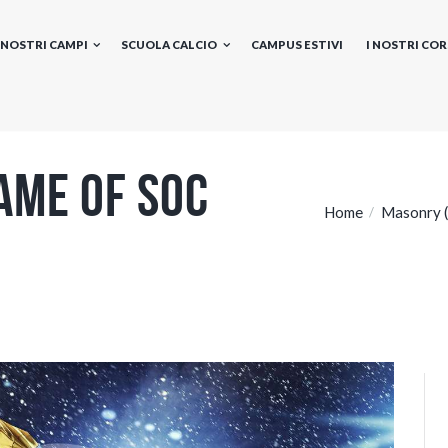
I NOSTRI CAMPI
SCUOLA CALCIO
CAMPUS ESTIVI
I NOSTRI COR
ame Of Soc
Home
Masonry (