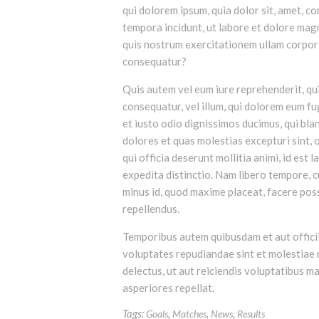
qui dolorem ipsum, quia dolor sit, amet, c
tempora incidunt, ut labore et dolore ma
quis nostrum exercitationem ullam corporis
consequatur?
Quis autem vel eum iure reprehenderit, qui
consequatur, vel illum, qui dolorem eum fu
et iusto odio dignissimos ducimus, qui bla
dolores et quas molestias excepturi sint, o
qui officia deserunt mollitia animi, id est
expedita distinctio. Nam libero tempore, c
minus id, quod maxime placeat, facere po
repellendus.
Temporibus autem quibusdam et aut officii
voluptates repudiandae sint et molestiae 
delectus, ut aut reiciendis voluptatibus m
asperiores repellat.
Tags:
,
,
,
Goals
Matches
News
Results