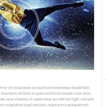
s error sit voluptatem accusantium doloremque laudantium,
 inventore veritatis et quasi architecto beatae vitae dicta
m, quia voluptas sit, aspernatur aut odit aut fugit, sed quia
one voluptatem sequi nesciunt, neque porro quisquam est,