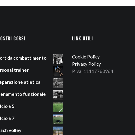
nostri corsi
Link Utili
Cookie Policy
ort da combattimento
Privacy Policy
rsonal trainer
P.iva: 11117760964
eparazione atletica
lenamento funzionale
lcio a 5
lcio a 7
ach volley