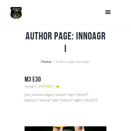
Author page: InnoAgr
i
Home
Author page: InnoAgri
M3 E30
InnoAgri
27/07/2016
[trx_reviews align=”center” top=”inherit”
bottom=”inherit” left=”inherit” right=”inherit”]