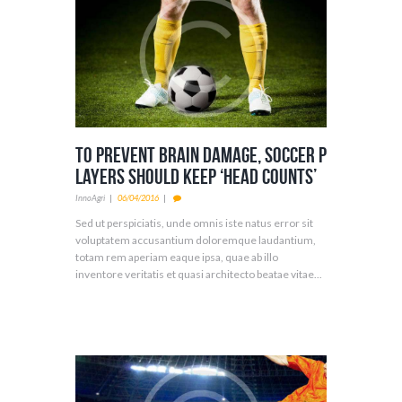
To Prevent Brain Damage, Soccer P
layers Should Keep ‘Head Counts’
InnoAgri
06/04/2016
Sed ut perspiciatis, unde omnis iste natus error sit
voluptatem accusantium doloremque laudantium,
totam rem aperiam eaque ipsa, quae ab illo
inventore veritatis et quasi architecto beatae vitae...