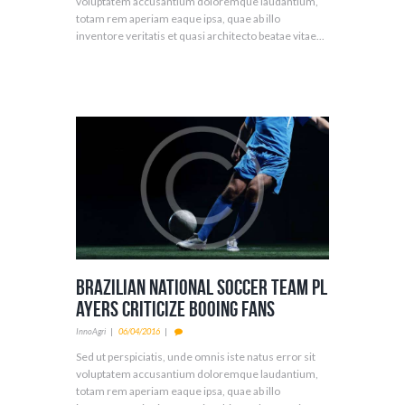
voluptatem accusantium doloremque laudantium,
totam rem aperiam eaque ipsa, quae ab illo
inventore veritatis et quasi architecto beatae vitae...
Brazilian National Soccer Team Pl
ayers Criticize Booing Fans
InnoAgri
06/04/2016
Sed ut perspiciatis, unde omnis iste natus error sit
voluptatem accusantium doloremque laudantium,
totam rem aperiam eaque ipsa, quae ab illo