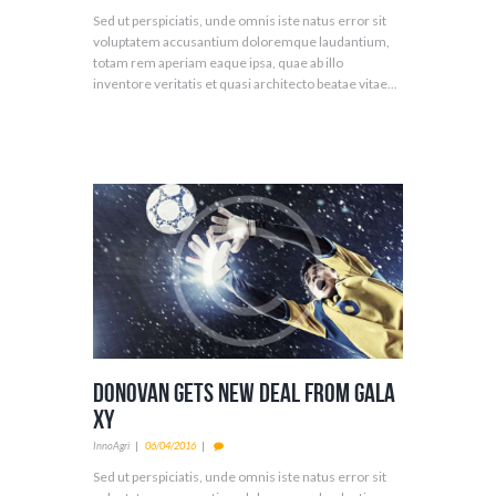
Sed ut perspiciatis, unde omnis iste natus error sit
voluptatem accusantium doloremque laudantium,
totam rem aperiam eaque ipsa, quae ab illo
inventore veritatis et quasi architecto beatae vitae...
Donovan Gets New Deal From Gala
xy
InnoAgri
06/04/2016
Sed ut perspiciatis, unde omnis iste natus error sit