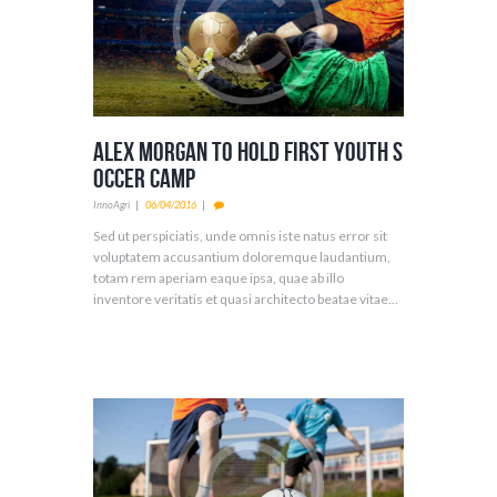
Alex Morgan to Hold First Youth S
occer Camp
InnoAgri
06/04/2016
Sed ut perspiciatis, unde omnis iste natus error sit
voluptatem accusantium doloremque laudantium,
totam rem aperiam eaque ipsa, quae ab illo
inventore veritatis et quasi architecto beatae vitae...