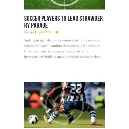
Soccer Players to Lead Strawber
ry Parade
InnoAgri
06/04/2016
Sed ut perspiciatis, unde omnis iste natus error sit
voluptatem accusantium doloremque laudantium,
totam rem aperiam eaque ipsa, quae ab illo
inventore veritatis et quasi architecto beatae vitae...