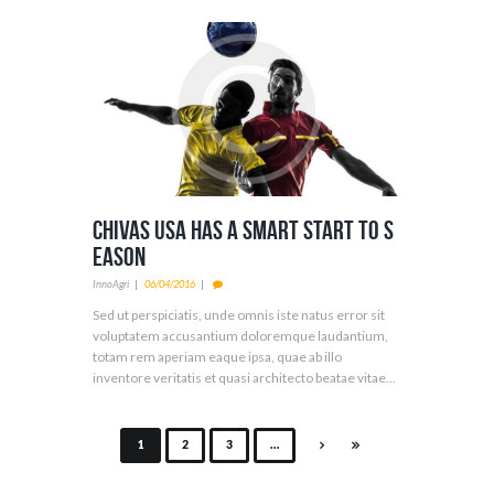
Chivas USA Has a Smart Start to S
eason
InnoAgri
06/04/2016
Sed ut perspiciatis, unde omnis iste natus error sit
voluptatem accusantium doloremque laudantium,
totam rem aperiam eaque ipsa, quae ab illo
inventore veritatis et quasi architecto beatae vitae...
1
2
3
…