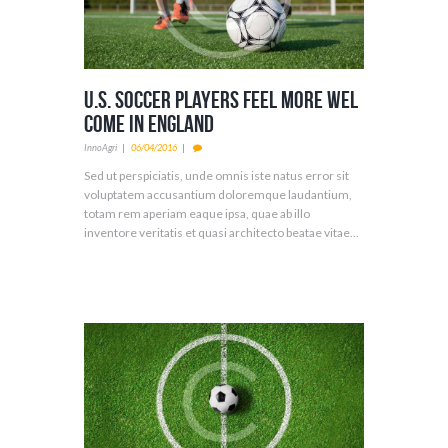
U.S. Soccer Players Feel More Wel
come in England
InnoAgri
06/04/2016
Sed ut perspiciatis, unde omnis iste natus error sit
voluptatem accusantium doloremque laudantium,
totam rem aperiam eaque ipsa, quae ab illo
inventore veritatis et quasi architecto beatae vitae...