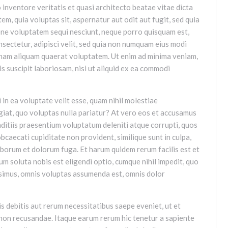
 inventore veritatis et quasi architecto beatae vitae dicta
m, quia voluptas sit, aspernatur aut odit aut fugit, sed quia
one voluptatem sequi nesciunt, neque porro quisquam est,
onsectetur, adipisci velit, sed quia non numquam eius modi
gnam aliquam quaerat voluptatem. Ut enim ad minima veniam,
 suscipit laboriosam, nisi ut aliquid ex ea commodi
 in ea voluptate velit esse, quam nihil molestiae
giat, quo voluptas nulla pariatur? At vero eos et accusamus
nditiis praesentium voluptatum deleniti atque corrupti, quos
bcaecati cupiditate non provident, similique sunt in culpa,
 laborum et dolorum fuga. Et harum quidem rerum facilis est et
um soluta nobis est eligendi optio, cumque nihil impedit, quo
ssimus, omnis voluptas assumenda est, omnis dolor
s debitis aut rerum necessitatibus saepe eveniet, ut et
non recusandae. Itaque earum rerum hic tenetur a sapiente