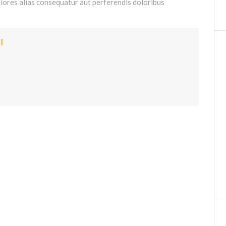
aiores alias consequatur aut perferendis doloribus
I