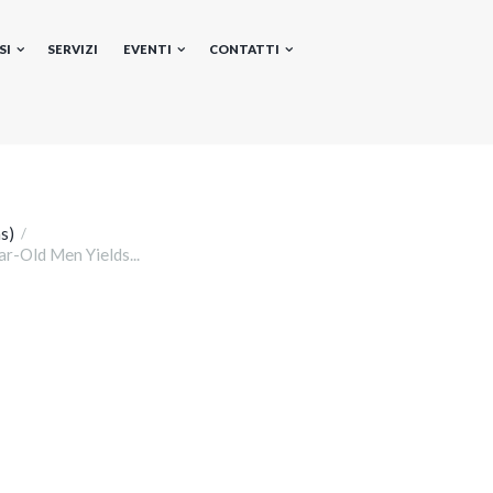
SI
SERVIZI
EVENTI
CONTATTI
s)
r-Old Men Yields...