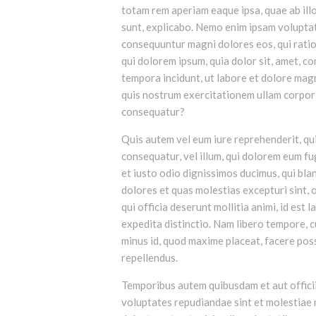
totam rem aperiam eaque ipsa, quae ab illo
sunt, explicabo. Nemo enim ipsam voluptate
consequuntur magni dolores eos, qui rati
qui dolorem ipsum, quia dolor sit, amet, c
tempora incidunt, ut labore et dolore ma
quis nostrum exercitationem ullam corporis
consequatur?
Quis autem vel eum iure reprehenderit, qui
consequatur, vel illum, qui dolorem eum fu
et iusto odio dignissimos ducimus, qui bla
dolores et quas molestias excepturi sint, o
qui officia deserunt mollitia animi, id est
expedita distinctio. Nam libero tempore, c
minus id, quod maxime placeat, facere po
repellendus.
Temporibus autem quibusdam et aut officii
voluptates repudiandae sint et molestiae 