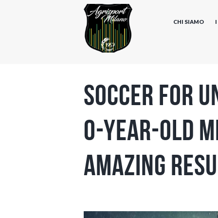
CHI SIAMO
Soccer for U
0-Year-Old M
Amazing Resu