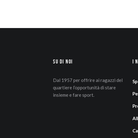
Su di Noi
I 
Dal 1957 per offrire ai ragazzi del
Sp
quartiere l’opportunità di stare
Pe
insieme e fare sport.
Pr
Al
Ca