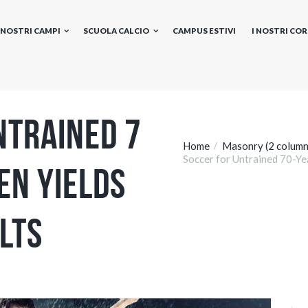
I NOSTRI CAMPI
SCUOLA CALCIO
CAMPUS ESTIVI
I NOSTRI COR
ntrained 7
Home
Masonry (2 column
Soccer for Untrained 70-Yea
en Yields
lts