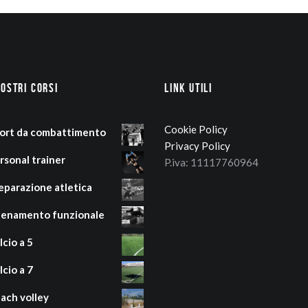
nostri corsi
Link Utili
Cookie Policy
ort da combattimento
Privacy Policy
rsonal trainer
P.iva: 11117760964
eparazione atletica
lenamento funzionale
lcio a 5
lcio a 7
ach volley